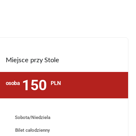
Miejsce przy Stole
150
osoba
PLN
Sobota/Niedziela
Bilet całodzienny